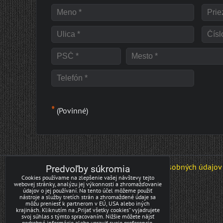
*
(Povinné)
Predvoľby súkromia
Zásady ochrany osobných údajov
Predvoľby súkromia
Cookies používame na zlepšenie vašej návštevy tejto
webovej stránky, analýzu jej výkonnosti a zhromažďovanie
údajov o jej používaní. Na tento účel môžeme použiť
nástroje a služby tretích strán a zhromaždené údaje sa
môžu preniesť k partnerom v EÚ, USA alebo iných
krajinách. Kliknutím na „Prijať všetky cookies“ vyjadrujete
svoj súhlas s týmto spracovaním. Nižšie môžete nájsť
podrobné informácie alebo upraviť svoje preferencie.